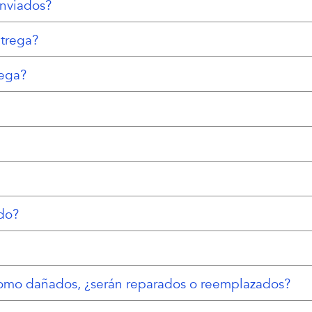
enviados?
ntrega?
rega?
do?
n como dañados, ¿serán reparados o reemplazados?