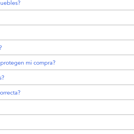
uebles?
?
protegen mi compra?
s?
orrecta?