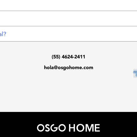
al?
(55) 4624-2411
hola@osgohome.com