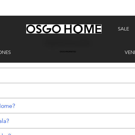
SALE
Preguntas Frecuentes
ONES
VEN
 Home?
ala?