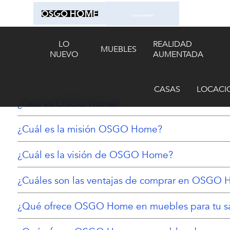
LO
REALIDAD
MUEBLES
NUEVO
AUMENTADA
CASAS
LOCACI
¿Qué es OSGO Home?
¿Cuál es la misión OSGO Home?
¿Cuál es la visión de OSGO Home?
¿Cuáles son las ventajas de comprar en OSGO
¿Qué ofrece OSGO Home en muebles para tu s