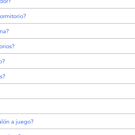
dor?
rmitorio?
ina?
rios?
o?
s?
lón a juego?