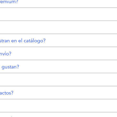
remium?
tran en el catálogo?
nvío?
e gustan?
actos?