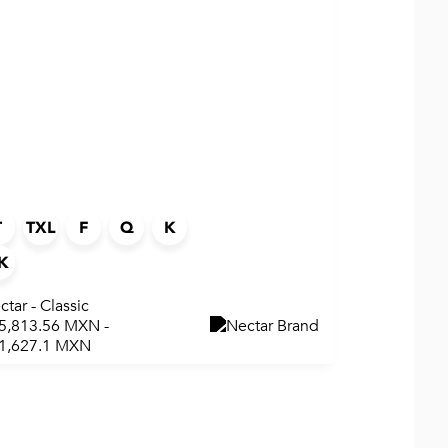
T
TXL
F
Q
K
K
ctar - Classic
5,813.56 MXN -
1,627.1 MXN