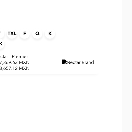
T
TXL
F
Q
K
K
ctar - Premier
7,369.63 MXN -
8,657.12 MXN