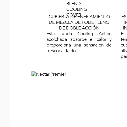
CUBIERTA DE ENFRIAMIENTO
ES
DE MEZCLA DE POLIETILENO
I
DE DOBLE ACCIÓN
I
Esta funda Cooling Action
Es
acolchada absorbe el calor y
te
proporciona una sensación de
cu
frescor al tacto.
al
par